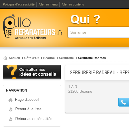
Politique d'accessibilité
Aller au menu
Aller au contenu
Accueil
Côte d'Or
Beaune
Serrurerie
Serrurerie Radreau
SERRURERIE RADREAU - SER
1 A R
NAVIGATION
21200 Beaune
Page d'accueil
Retour à la liste
Retour aux spécialités