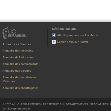
Réseaux sociaux
Allo-Réparateurs sur Facebook
Suivez-nous sur Twitter
Annuaires à thèmes
Annuaire des médecins
Annuaire de l'éducation
Annuaire des commerçants
Annuaire des garages
Annuaire des installateurs
d'alarmes
Annuaire des chauffagistes
© 2026 ALLO-RÉPARATEURS |
PRÉSENTATION
|
DÉPARTEMENTS
|
SPÉCIALITÉS
|
Voir la version mobile