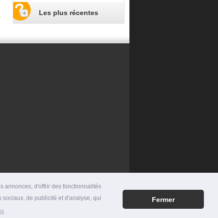
Les plus récentes
 annonces, d'offrir des fonctionnalités
 sociaux, de publicité et d'analyse, qui
Fermer
RES
|
MENTIONS LÉGALES
|
CONTACT
us