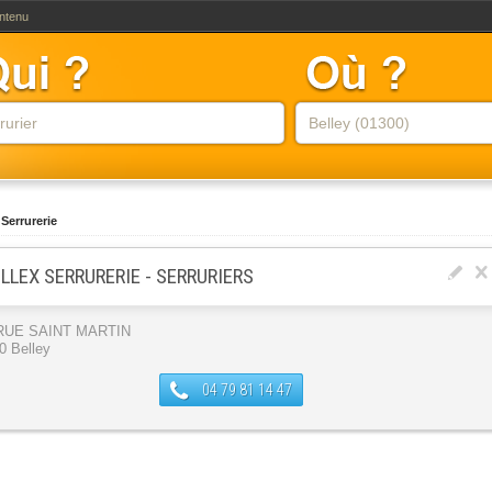
ontenu
 Serrurerie
LLEX SERRURERIE - SERRURIERS
 RUE SAINT MARTIN
0 Belley
04 79 81 14 47