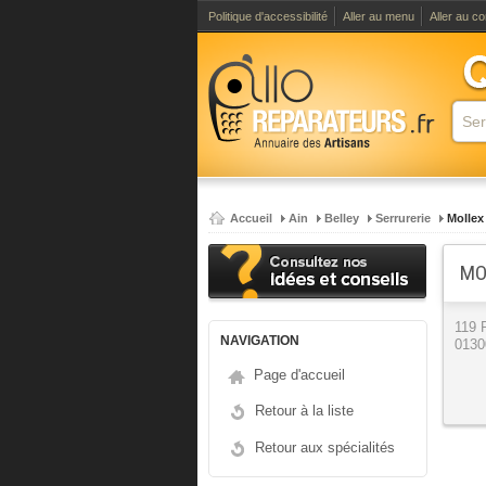
Politique d'accessibilité
Aller au menu
Aller au c
Accueil
Ain
Belley
Serrurerie
Mollex
MO
119
NAVIGATION
0130
Page d'accueil
Retour à la liste
Retour aux spécialités