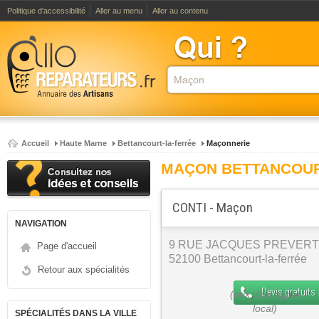
Politique d'accessibilité
Aller au menu
Aller au contenu
Accueil
Haute Marne
Bettancourt-la-ferrée
Maçonnerie
MAÇON BETTANCOUR
CONTI - Maçon
NAVIGATION
9 RUE JACQUES PREVERT
Page d'accueil
52100 Bettancourt-la-ferrée
Retour aux spécialités
Devis gratuits
SPÉCIALITÉS DANS LA VILLE