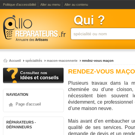
Politique d'accessibilité
Aller au menu
Aller au contenu
Accueil
spécialités
macon-maconnerie
rendez-vous maçon
RENDEZ-VOUS MAÇ
Plusieurs travaux dans la m
cheminée ou d’une cloison, 
NAVIGATION
nécessitent bien souvent 
évidemment, ce professionnel 
Page d'accueil
d’une maison neuve.
Mais avant d’en embaucher un, 
RÉPARATEURS -
qualité de ses services. Pou
DÉPANNEURS
demande de devis et un rende