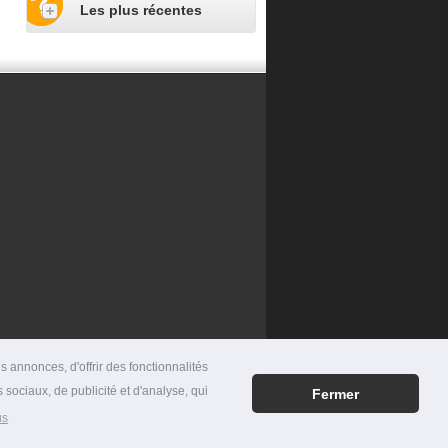
Les plus récentes
 annonces, d'offrir des fonctionnalités
 sociaux, de publicité et d'analyse, qui
Fermer
RES
|
MENTIONS LÉGALES
|
CONTACT
us