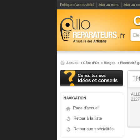
Politique d'accessibilité
Aller au menu
Aller au c
Accueil
Côte d'Or
Binges
Electricité 
TP
ALL
NAVIGATION
2127
Page d'accueil
Retour à la liste
Retour aux spécialités