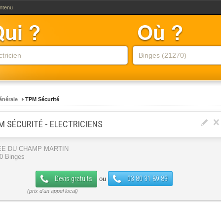
ontenu
générale
TPM Sécurité
M SÉCURITÉ - ELECTRICIENS
EE DU CHAMP MARTIN
0 Binges
Devis gratuits
03 80 31 89 83
ou