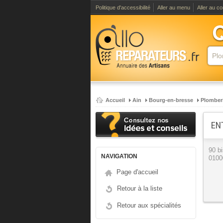
Politique d'accessibilité
Aller au menu
Aller au c
Accueil
Ain
Bourg-en-bresse
Plomber
EN
90 b
NAVIGATION
0100
Page d'accueil
Retour à la liste
Retour aux spécialités