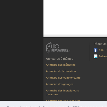
Réseaux 
Allo-R
Suivez
Annuaires à thèmes
Annuaire des médecins
Annuaire de l'éducation
Annuaire des commerçants
Annuaire des garages
Annuaire des installateurs
d'alarmes
Annuaire des chauffagistes