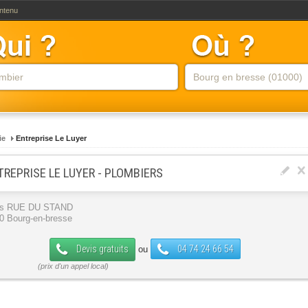
ontenu
ie
Entreprise Le Luyer
TREPRISE LE LUYER - PLOMBIERS
is RUE DU STAND
0 Bourg-en-bresse
Devis gratuits
04 74 24 66 54
ou