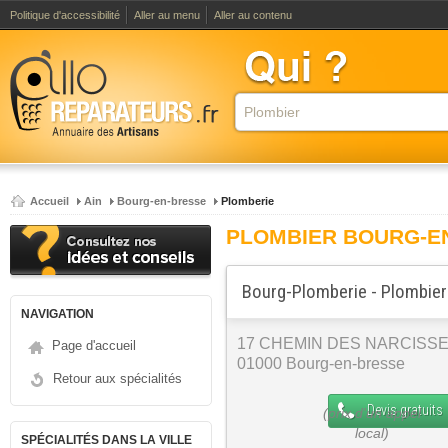
Politique d'accessibilité
Aller au menu
Aller au contenu
Accueil
Ain
Bourg-en-bresse
Plomberie
PLOMBIER BOURG-E
Bourg-Plomberie - Plombier
NAVIGATION
17 CHEMIN DES NARCISS
Page d'accueil
01000 Bourg-en-bresse
Retour aux spécialités
Devis gratuits
SPÉCIALITÉS DANS LA VILLE