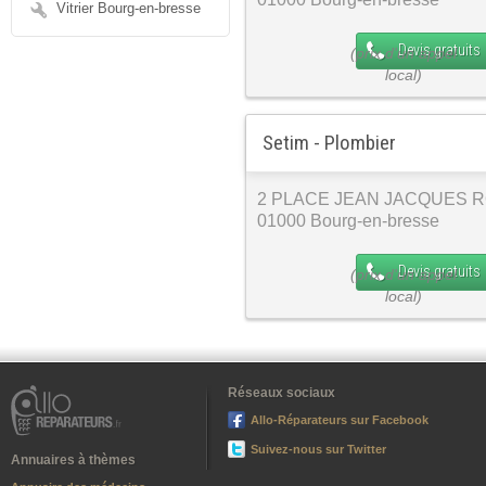
Vitrier Bourg-en-bresse
Devis gratuits
Setim - Plombier
2 PLACE JEAN JACQUES 
01000 Bourg-en-bresse
Devis gratuits
Réseaux sociaux
Allo-Réparateurs sur Facebook
Suivez-nous sur Twitter
Annuaires à thèmes