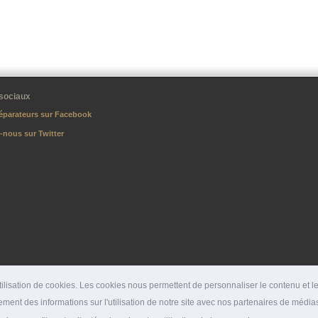
sociaux
éparateurs sur Facebook
-nous sur Twitter
lisation de cookies. Les cookies nous permettent de personnaliser le contenu et les
ment des informations sur l'utilisation de notre site avec nos partenaires de médias
DÉPARTEMENTS
|
SPÉCIALITÉS
|
PRESSE
|
SITES PARTENAIRES
|
LIENS PARTENAI