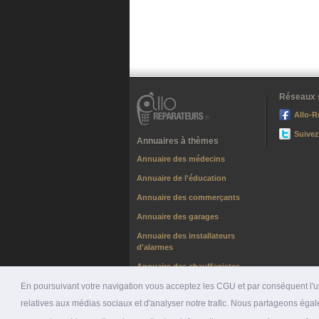
Réseaux 
Allo-R
Suivez
Annuaires à thèmes
Annuaire des médecins
Annuaire de l'éducation
Annuaire des commerçants
Annuaire des garages
Annuaire des installateurs
d'alarmes
Annuaire des chauffagistes
En poursuivant votre navigation vous acceptez les CGU et par conséquent l'uti
relatives aux médias sociaux et d'analyser notre trafic. Nous partageons égale
© 2026 ALLO-RÉPARATEURS |
PRÉSENTATION
|