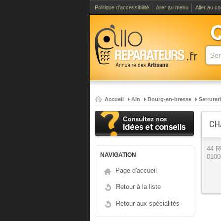
Politique d'accessibilité
Aller au menu
Aller au c
Accueil
Ain
Bourg-en-bresse
Serrurer
CH
44 
NAVIGATION
0100
Page d'accueil
Retour à la liste
Retour aux spécialités