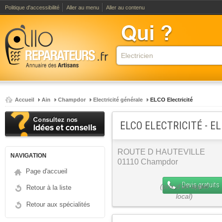
Politique d'accessibilité
Aller au menu
Aller au contenu
Accueil
Ain
Champdor
Electricité générale
ELCO Electricité
ELCO ELECTRICITÉ - E
ROUTE D HAUTEVILLE
NAVIGATION
01110 Champdor
Page d'accueil
Devis gratuits
Retour à la liste
Retour aux spécialités