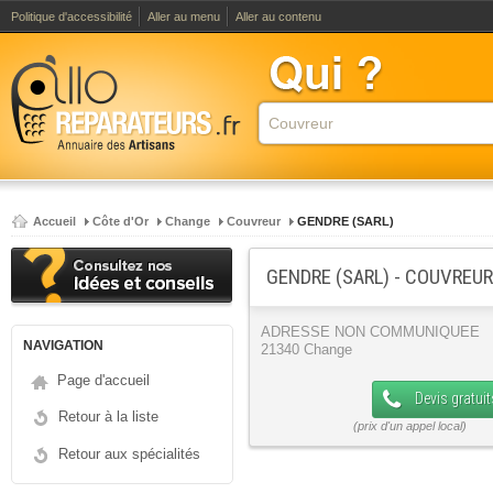
Politique d'accessibilité
Aller au menu
Aller au contenu
Accueil
Côte d'Or
Change
Couvreur
GENDRE (SARL)
GENDRE (SARL) - COUVREU
ADRESSE NON COMMUNIQUEE
NAVIGATION
21340 Change
Page d'accueil
Devis gratuit
Retour à la liste
Retour aux spécialités