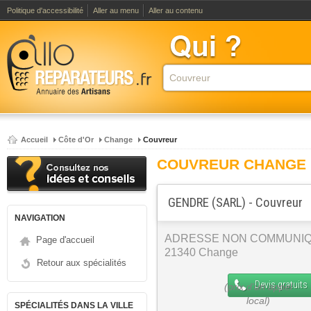
Politique d'accessibilité
Aller au menu
Aller au contenu
Accueil
Côte d'Or
Change
Couvreur
COUVREUR CHANGE
GENDRE (SARL) - Couvreur
NAVIGATION
ADRESSE NON COMMUNI
Page d'accueil
21340 Change
Retour aux spécialités
Devis gratuits
SPÉCIALITÉS DANS LA VILLE