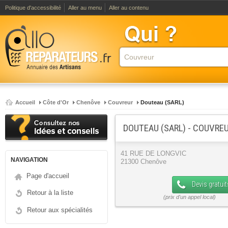
Politique d'accessibilité
Aller au menu
Aller au contenu
Accueil
Côte d'Or
Chenôve
Couvreur
Douteau (SARL)
DOUTEAU (SARL) - COUVRE
41 RUE DE LONGVIC
NAVIGATION
21300 Chenôve
Page d'accueil
Devis gratuit
Retour à la liste
Retour aux spécialités