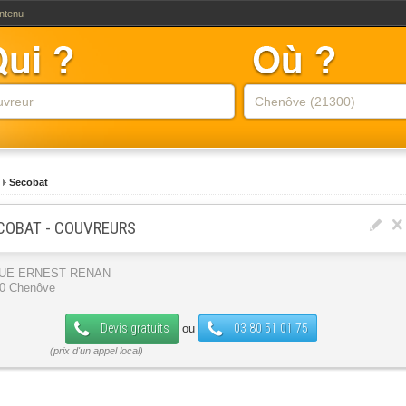
ontenu
Secobat
COBAT - COUVREURS
RUE ERNEST RENAN
0 Chenôve
Devis gratuits
03 80 51 01 75
ou