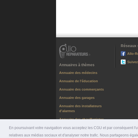
Réseaux 
Allo-R
Suivez
Annuaires à thèmes
Annuaire des médecins
Annuaire de l'éducation
Annuaire des commerçants
Annuaire des garages
Annuaire des installateurs
d'alarmes
Annuaire des chauffagistes
En poursuivant votre navigation vous acceptez les CGU et par conséquent l'uti
relatives aux médias sociaux et d'analyser notre trafic. Nous partageons égale