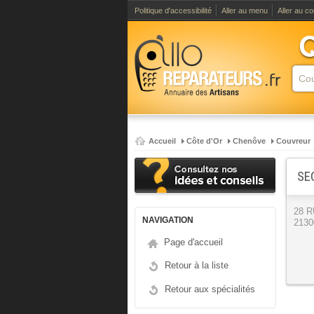
Politique d'accessibilité
Aller au menu
Aller au c
Accueil
Côte d'Or
Chenôve
Couvreur
SE
28 
NAVIGATION
2130
Page d'accueil
Retour à la liste
Retour aux spécialités