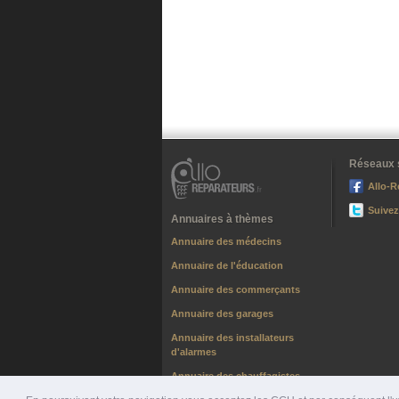
Réseaux 
Allo-R
Suivez
Annuaires à thèmes
Annuaire des médecins
Annuaire de l'éducation
Annuaire des commerçants
Annuaire des garages
Annuaire des installateurs
d'alarmes
Annuaire des chauffagistes