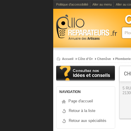
Politique d'accessibilité
Aller au menu
Aller au c
Accueil
Côte d'Or
Chenôve
Plomberie
CH
5 R
NAVIGATION
2130
Page d'accueil
Retour à la liste
Retour aux spécialités