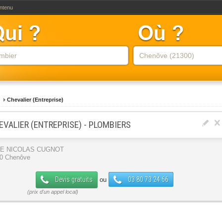
ontenu
Chevalier (Entreprise)
EVALIER (ENTREPRISE) - PLOMBIERS
UE NICOLAS CUGNOT
0 Chenôve
Devis gratuits
03 80 73 24 66
ou