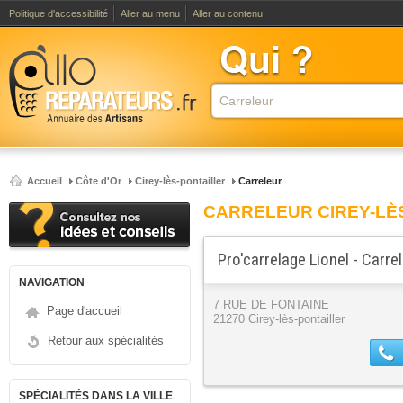
Politique d'accessibilité
Aller au menu
Aller au contenu
Accueil
Côte d'Or
Cirey-lès-pontailler
Carreleur
CARRELEUR CIREY-LÈ
Pro'carrelage Lionel - Carre
NAVIGATION
7 RUE DE FONTAINE
Page d'accueil
21270 Cirey-lès-pontailler
Retour aux spécialités
SPÉCIALITÉS DANS LA VILLE