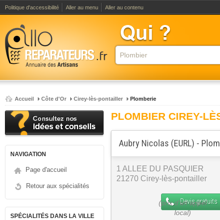
Politique d'accessibilité
Aller au menu
Aller au contenu
Accueil
Côte d'Or
Cirey-lès-pontailler
Plomberie
PLOMBIER CIREY-LÈ
Aubry Nicolas (EURL) - Plom
NAVIGATION
1 ALLEE DU PASQUIER
Page d'accueil
21270 Cirey-lès-pontailler
Retour aux spécialités
Devis gratuits
SPÉCIALITÉS DANS LA VILLE