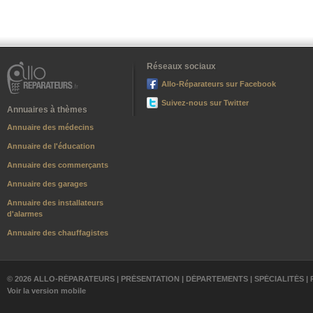
Réseaux sociaux
Allo-Réparateurs sur Facebook
Suivez-nous sur Twitter
Annuaires à thèmes
Annuaire des médecins
Annuaire de l'éducation
Annuaire des commerçants
Annuaire des garages
Annuaire des installateurs
d'alarmes
Annuaire des chauffagistes
© 2026 ALLO-RÉPARATEURS |
PRÉSENTATION
|
DÉPARTEMENTS
|
SPÉCIALITÉS
|
Voir la version mobile