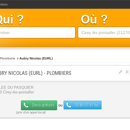
ontenu
Plomberie
Aubry Nicolas (EURL)
BRY NICOLAS (EURL) - PLOMBIERS
LLEE DU PASQUIER
 Cirey-lès-pontailler
Devis gratuits
03 80 57 67 66
ou