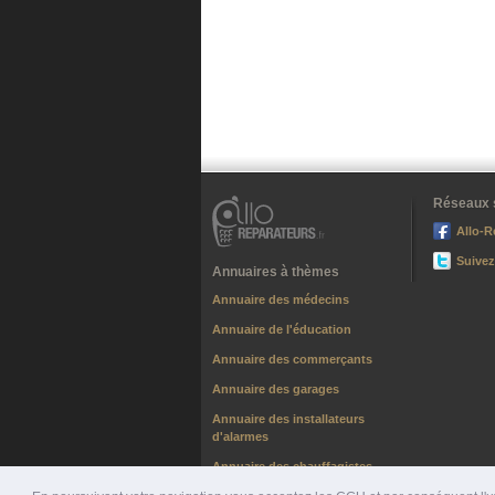
Réseaux 
Allo-R
Suivez
Annuaires à thèmes
Annuaire des médecins
Annuaire de l'éducation
Annuaire des commerçants
Annuaire des garages
Annuaire des installateurs
d'alarmes
Annuaire des chauffagistes