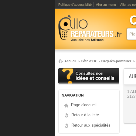
Politique d'accessibilité
Aller au menu
Aller au c
Accueil
Côte d'Or
Cirey-lès-pontailler
AU
1 A
NAVIGATION
21270
Page d'accueil
Retour à la liste
Retour aux spécialités