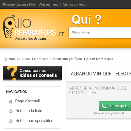
Politique d'accessibilité
Aller au menu
Aller au contenu
Accueil
Ain
Domsure
Electricité générale
Alban Dominique
ALBAN DOMINIQUE - ELECT
ADRESSE NON COMMUNIQUEE
NAVIGATION
01270 Domsure
Page d'accueil
Devis gratuit
Retour à la liste
Retour aux spécialités