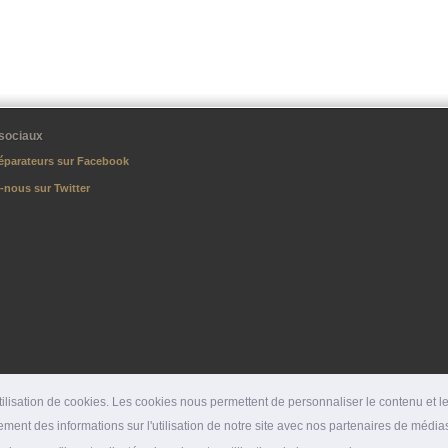
sociaux
éparateurs sur Facebook
-nous sur Twitter
lisation de cookies. Les cookies nous permettent de personnaliser le contenu et les
ment des informations sur l'utilisation de notre site avec nos partenaires de médias
DÉPARTEMENTS
|
SPÉCIALITÉS
|
PRESSE
|
SITES PARTENAIRES
|
LIENS PARTENAI