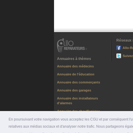
Réseaux 
Allo-R
Suivez
Annuaires à thèmes
Annuaire des médecins
Annuaire de l'éducation
Annuaire des commerçants
Annuaire des garages
Annuaire des installateurs
d'alarmes
Annuaire des chauffagistes
En poursuivant votre navigation vous acceptez les CGU et par conséquent l'uti
relatives aux médias sociaux et d'analyser notre trafic. Nous partageons égale
© 2026 ALLO-RÉPARATEURS |
PRÉSENTATION
|