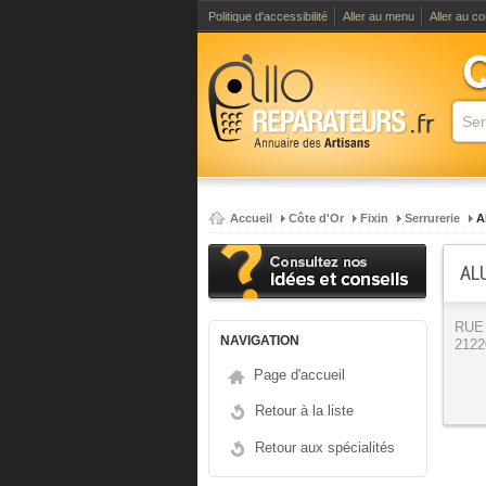
Politique d'accessibilité
Aller au menu
Aller au c
Accueil
Côte d'Or
Fixin
Serrurerie
A
AL
RUE
NAVIGATION
2122
Page d'accueil
Retour à la liste
Retour aux spécialités