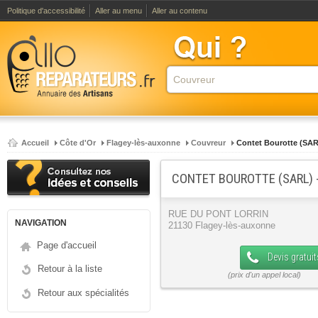
Politique d'accessibilité
Aller au menu
Aller au contenu
Accueil
Côte d'Or
Flagey-lès-auxonne
Couvreur
Contet Bourotte (SA
CONTET BOUROTTE (SARL) 
RUE DU PONT LORRIN
NAVIGATION
21130 Flagey-lès-auxonne
Page d'accueil
Devis gratuit
Retour à la liste
Retour aux spécialités