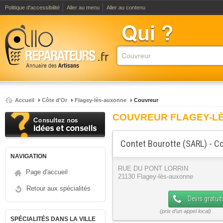
Politique d'accessibilité
Aller au menu
Aller au contenu
Accueil
Côte d'Or
Flagey-lès-auxonne
Couvreur
COUVREUR FLAGEY-L
Contet Bourotte (SARL) - C
NAVIGATION
RUE DU PONT LORRIN
Page d'accueil
21130 Flagey-lès-auxonne
Retour aux spécialités
Devis gratuit
SPÉCIALITÉS DANS LA VILLE