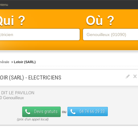
ontenu
nérale
Leloir (SARL)
OIR (SARL) - ELECTRICIENS
 DIT LE PAVILLON
0 Genouilleux
Devis gratuits
04 74 66 29 33
ou