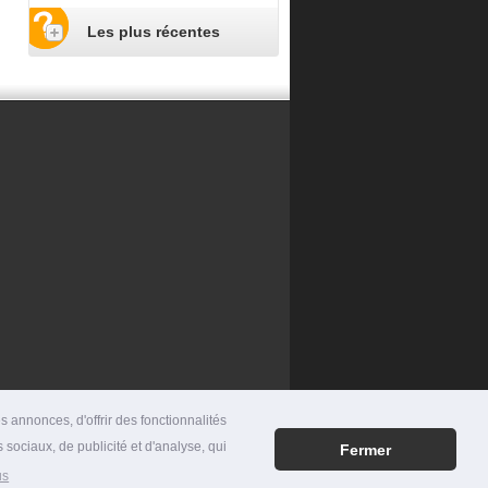
Les plus récentes
 annonces, d'offrir des fonctionnalités
 sociaux, de publicité et d'analyse, qui
Fermer
RES
|
MENTIONS LÉGALES
|
CONTACT
us