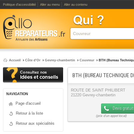
Politique d'accessibilité
Aller au menu
Aller au contenu
Accueil
Côte d'Or
Gevrey-chambertin
Couvreur
BTH (Bureau Technique
BTH (BUREAU TECHNIQUE DE
ROUTE DE SAINT PHILIBERT
NAVIGATION
21220 Gevrey-chambertin
Page d'accueil
Devis gratuit
Retour à la liste
Retour aux spécialités