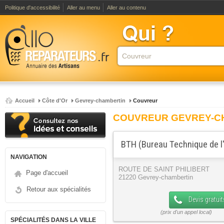
Politique d'accessibilité
Aller au menu
Aller au contenu
Accueil
Côte d'Or
Gevrey-chambertin
Couvreur
COUVREUR GEVREY-C
BTH (Bureau Technique de l'
NAVIGATION
ROUTE DE SAINT PHILIBERT
Page d'accueil
21220 Gevrey-chambertin
Retour aux spécialités
Devis gratuit
SPÉCIALITÉS DANS LA VILLE