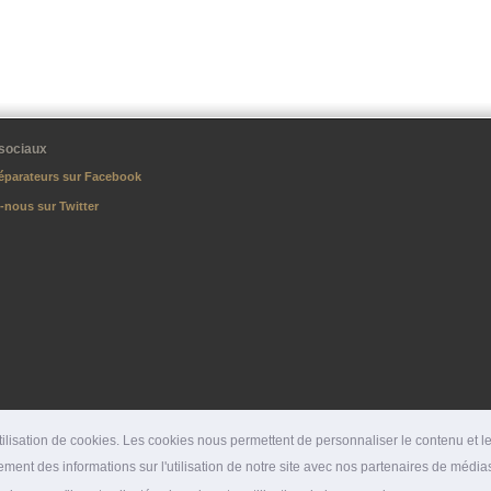
sociaux
éparateurs sur Facebook
-nous sur Twitter
lisation de cookies. Les cookies nous permettent de personnaliser le contenu et les
ment des informations sur l'utilisation de notre site avec nos partenaires de médias
DÉPARTEMENTS
|
SPÉCIALITÉS
|
PRESSE
|
SITES PARTENAIRES
|
LIENS PARTENAI