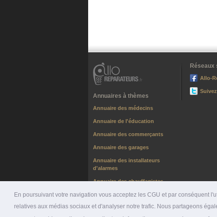
Réseaux 
Allo-R
Suivez
Annuaires à thèmes
Annuaire des médecins
Annuaire de l'éducation
Annuaire des commerçants
Annuaire des garages
Annuaire des installateurs
d'alarmes
Annuaire des chauffagistes
En poursuivant votre navigation vous acceptez les CGU et par conséquent l'uti
relatives aux médias sociaux et d'analyser notre trafic. Nous partageons égale
© 2026 ALLO-RÉPARATEURS |
PRÉSENTATION
|