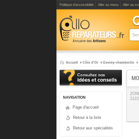
Politique d'accessibilité
Aller au menu
Aller au c
Accueil
Côte d'Or
Gevrey-chambertin
MO
ZON
NAVIGATION
2122
Page d'accueil
Retour à la liste
Retour aux spécialités