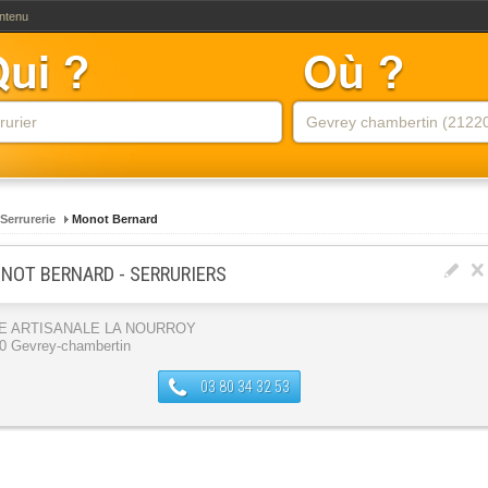
ontenu
Serrurerie
Monot Bernard
NOT BERNARD - SERRURIERS
E ARTISANALE LA NOURROY
0 Gevrey-chambertin
03 80 34 32 53