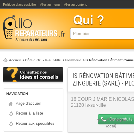
Politique d'accessibilité
Aller au menu
Aller au contenu
Accueil
Côte d'Or
Is-sur-tille
Plomberie
Is Rénovation Bâtiment Couve
IS RÉNOVATION BÂTIM
ZINGUERIE (SARL) - P
NAVIGATION
16 COUR J MARIE NICOLA
Page d'accueil
21120 Is-sur-tille
Retour à la liste
Devis gratuits
Retour aux spécialités