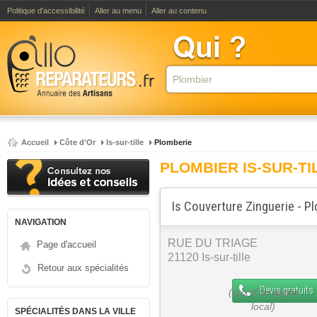
Politique d'accessibilité
Aller au menu
Aller au contenu
Accueil
Côte d'Or
Is-sur-tille
Plomberie
PLOMBIER IS-SUR-TI
Is Couverture Zinguerie - P
NAVIGATION
RUE DU TRIAGE
Page d'accueil
21120 Is-sur-tille
Retour aux spécialités
Devis gratuits
SPÉCIALITÉS DANS LA VILLE