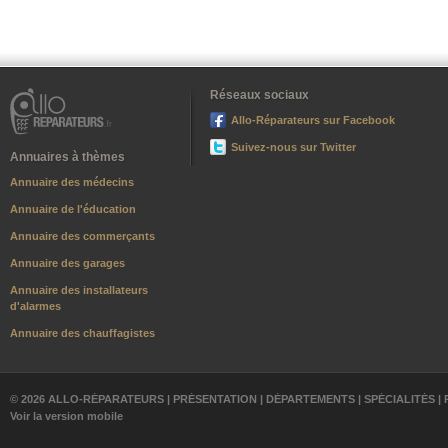
Réseaux sociaux
Allo-Réparateurs sur Facebook
Suivez-nous sur Twitter
Annuaires à thèmes
Annuaire des médecins
Annuaire de l'éducation
Annuaire des commerçants
Annuaire des garages
Annuaire des installateurs
d'alarmes
Annuaire des chauffagistes
© 2026 ALLO-RÉPARATEURS |
PRÉSENTATION
|
DÉPARTEMENTS
|
SPÉCIALITÉS
|
Voir la version mobile