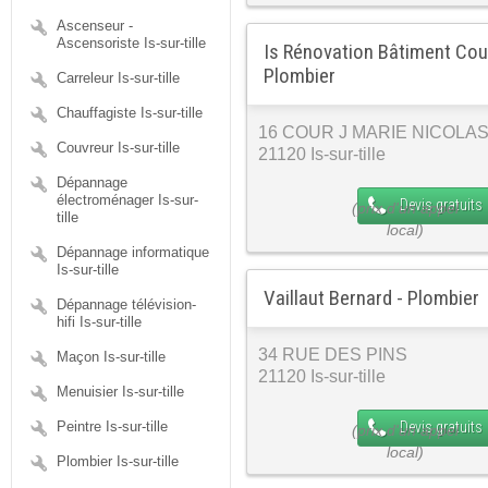
Ascenseur -
Ascensoriste Is-sur-tille
Is Rénovation Bâtiment Couv
Plombier
Carreleur Is-sur-tille
Chauffagiste Is-sur-tille
16 COUR J MARIE NICOLA
Couvreur Is-sur-tille
21120 Is-sur-tille
Dépannage
électroménager Is-sur-
Devis gratuits
tille
Dépannage informatique
Is-sur-tille
Vaillaut Bernard - Plombier
Dépannage télévision-
hifi Is-sur-tille
34 RUE DES PINS
Maçon Is-sur-tille
21120 Is-sur-tille
Menuisier Is-sur-tille
Devis gratuits
Peintre Is-sur-tille
Plombier Is-sur-tille