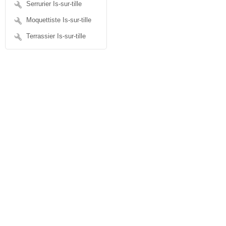
Serrurier Is-sur-tille
Moquettiste Is-sur-tille
Terrassier Is-sur-tille