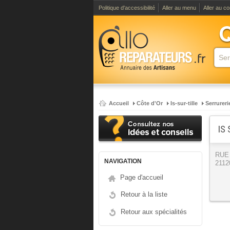
Politique d'accessibilité
Aller au menu
Aller au c
Accueil
Côte d'Or
Is-sur-tille
Serrureri
IS
RUE
NAVIGATION
21120
Page d'accueil
Retour à la liste
Retour aux spécialités