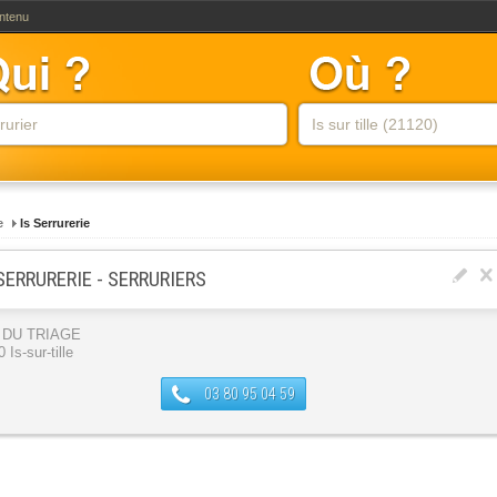
ontenu
e
Is Serrurerie
 SERRURERIE - SERRURIERS
 DU TRIAGE
 Is-sur-tille
03 80 95 04 59