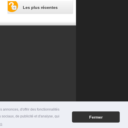
Les plus récentes
 annonces, d'offrir des fonctionnalités
 sociaux, de publicité et d'analyse, qui
Fermer
RES
|
MENTIONS LÉGALES
|
CONTACT
us