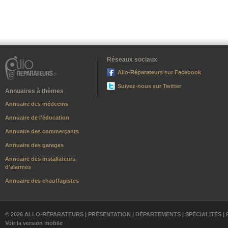
Réseaux sociaux
Allo-Réparateurs sur Facebook
Suivez-nous sur Twitter
Annuaires à thèmes
Annuaire des médecins
Annuaire de l'éducation
Annuaire des commerçants
Annuaire des garages
Annuaire des installateurs
d'alarmes
Annuaire des chauffagistes
© 2026 ALLO-RÉPARATEURS |
PRÉSENTATION
|
DÉPARTEMENTS
|
SPÉCIALITÉS
|
Voir la version mobile