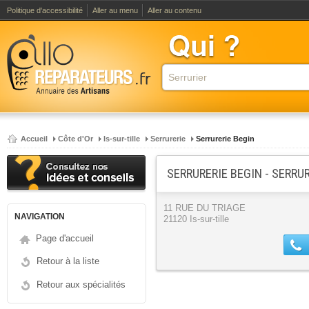
Politique d'accessibilité
Aller au menu
Aller au contenu
Accueil
Côte d'Or
Is-sur-tille
Serrurerie
Serrurerie Begin
SERRURERIE BEGIN - SERRU
11 RUE DU TRIAGE
NAVIGATION
21120 Is-sur-tille
Page d'accueil
Retour à la liste
Retour aux spécialités