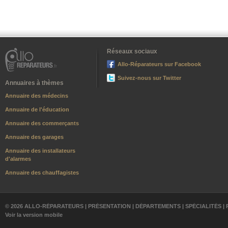
Réseaux sociaux
Allo-Réparateurs sur Facebook
Suivez-nous sur Twitter
Annuaires à thèmes
Annuaire des médecins
Annuaire de l'éducation
Annuaire des commerçants
Annuaire des garages
Annuaire des installateurs
d'alarmes
Annuaire des chauffagistes
© 2026 ALLO-RÉPARATEURS |
PRÉSENTATION
|
DÉPARTEMENTS
|
SPÉCIALITÉS
|
Voir la version mobile