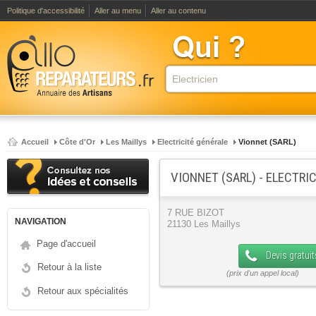
Politique d'accessibilité
Aller au menu
Aller au contenu
Accueil
Côte d'Or
Les Maillys
Electricité générale
Vionnet (SARL)
VIONNET (SARL) - ELECTRI
7 RUE BIZOT
NAVIGATION
21130 Les Maillys
Page d'accueil
Devis gratuit
Retour à la liste
Retour aux spécialités