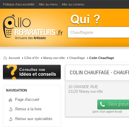
Politique d'accessibilité
Aller au menu
Aller au contenu
Accueil
Côte d'Or
Marey-sur-tille
Chauffage
Colin Chauffage
COLIN CHAUFFAGE - CHAUF
10 GRANDE RUE
NAVIGATION
21120 Marey-sur-tille
Page d'accueil
Devis gratuit
Retour à la liste
Retour aux spécialités