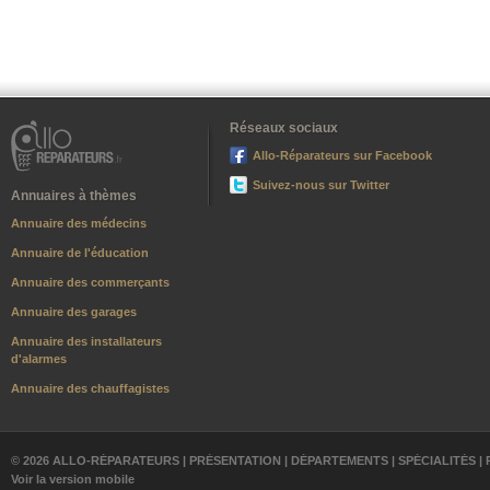
Réseaux sociaux
Allo-Réparateurs sur Facebook
Suivez-nous sur Twitter
Annuaires à thèmes
Annuaire des médecins
Annuaire de l'éducation
Annuaire des commerçants
Annuaire des garages
Annuaire des installateurs
d'alarmes
Annuaire des chauffagistes
© 2026 ALLO-RÉPARATEURS |
PRÉSENTATION
|
DÉPARTEMENTS
|
SPÉCIALITÉS
|
Voir la version mobile