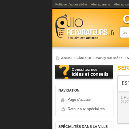
Politique d'accessibilité
Aller au menu
Aller au c
Accueil
Côte d'Or
Maxilly-sur-saône
S
SER
EST
NAVIGATION
1 Pu
Page d'accueil
2127
Retour aux spécialités
SPÉCIALITÉS DANS LA VILLE