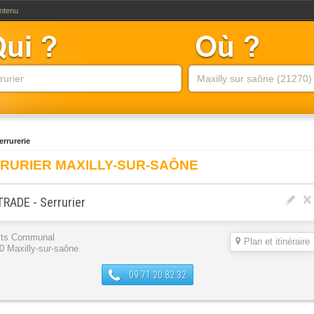
ontenu
errurerie
RURIER MAXILLY-SUR-SAÔNE
RADE - Serrurier
its Communal
Plan et itinéraire
0 Maxilly-sur-saône
09 71 20 82 32