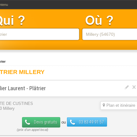
ontenu
rier
TRIER MILLERY
lier Laurent - Plâtrier
TE DE CUSTINES
Plan et itinéraire
0 Millery
Devis gratuits
03 83 49 91 57
ou