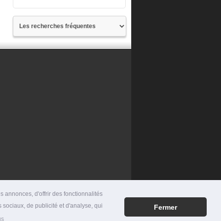
 annonces, d'offrir des fonctionnalités
 sociaux, de publicité et d'analyse, qui
Fermer
RES
|
MENTIONS LÉGALES
|
CONTACT
us