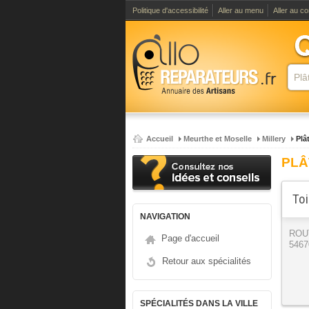
Politique d'accessibilité
Aller au menu
Aller au c
Accueil
Meurthe et Moselle
Millery
Plât
PLÂ
Toi
NAVIGATION
ROU
Page d'accueil
5467
Retour aux spécialités
SPÉCIALITÉS DANS LA VILLE