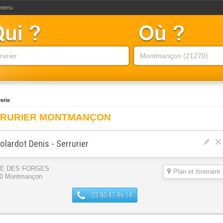
ontenu
erie
RURIER MONTMANÇON
olardot Denis - Serrurier
UE DES FORGES
Plan et itinéraire
0 Montmançon
03 80 47 46 14