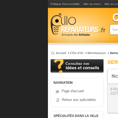
Politique d'accessibilité
Aller au menu
Aller au c
Accueil
Côte d'Or
Montmançon
Serrur
SER
Nic
NAVIGATION
9 R
Page d'accueil
2127
Retour aux spécialités
SPÉCIALITÉS DANS LA VILLE