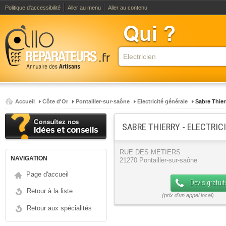
Politique d'accessibilité
Aller au menu
Aller au contenu
Accueil
Côte d'Or
Pontailler-sur-saône
Electricité générale
Sabre Thier
SABRE THIERRY - ELECTRIC
RUE DES METIERS
NAVIGATION
21270 Pontailler-sur-saône
Page d'accueil
Devis gratuit
Retour à la liste
Retour aux spécialités