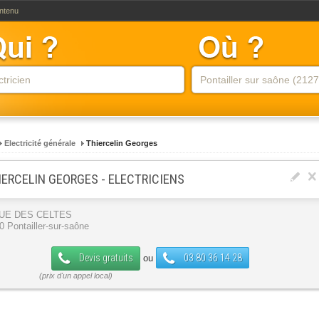
ontenu
Electricité générale
Thiercelin Georges
IERCELIN GEORGES - ELECTRICIENS
RUE DES CELTES
0 Pontailler-sur-saône
Devis gratuits
03 80 36 14 28
ou