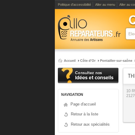
Politique d'accessibilité
Aller au menu
Aller au c
Accueil
Côte d'Or
Pontailler-sur-saône
TH
10 
NAVIGATION
2127
Page d'accueil
Retour à la liste
Retour aux spécialités