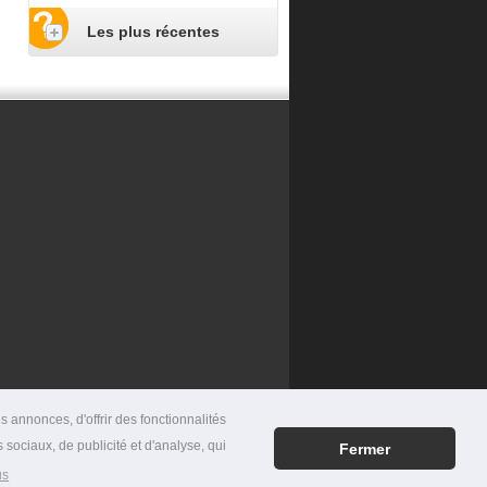
Les plus récentes
 annonces, d'offrir des fonctionnalités
 sociaux, de publicité et d'analyse, qui
Fermer
RES
|
MENTIONS LÉGALES
|
CONTACT
us