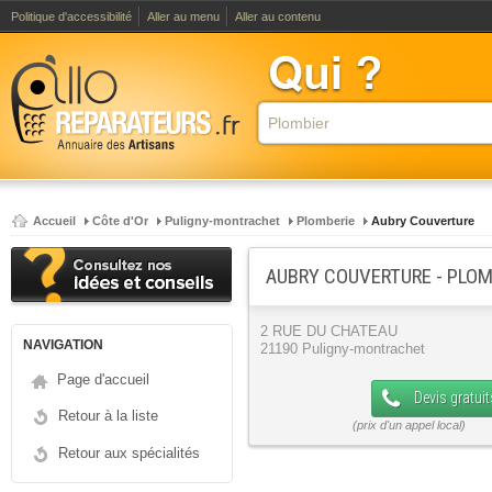
Politique d'accessibilité
Aller au menu
Aller au contenu
Accueil
Côte d'Or
Puligny-montrachet
Plomberie
Aubry Couverture
AUBRY COUVERTURE - PLOM
2 RUE DU CHATEAU
NAVIGATION
21190 Puligny-montrachet
Page d'accueil
Devis gratuit
Retour à la liste
Retour aux spécialités