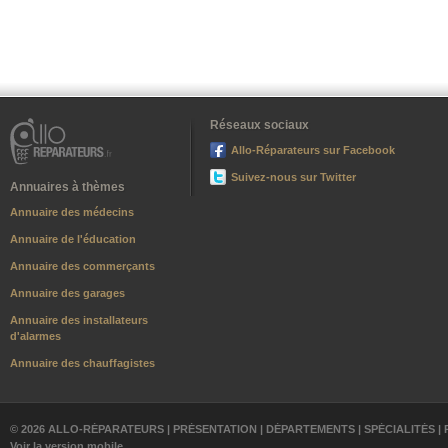
Réseaux sociaux
Allo-Réparateurs sur Facebook
Suivez-nous sur Twitter
Annuaires à thèmes
Annuaire des médecins
Annuaire de l'éducation
Annuaire des commerçants
Annuaire des garages
Annuaire des installateurs
d'alarmes
Annuaire des chauffagistes
© 2026 ALLO-RÉPARATEURS |
PRÉSENTATION
|
DÉPARTEMENTS
|
SPÉCIALITÉS
|
Voir la version mobile