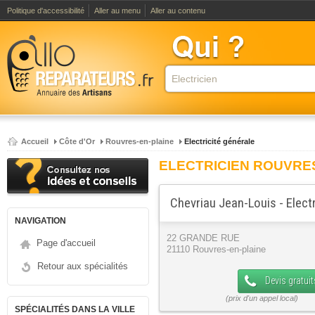
Politique d'accessibilité
Aller au menu
Aller au contenu
Accueil
Côte d'Or
Rouvres-en-plaine
Electricité générale
ELECTRICIEN ROUVRE
Chevriau Jean-Louis - Elect
NAVIGATION
22 GRANDE RUE
Page d'accueil
21110 Rouvres-en-plaine
Retour aux spécialités
Devis gratuit
SPÉCIALITÉS DANS LA VILLE