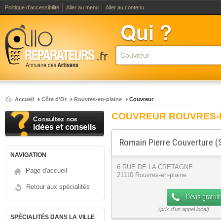
Politique d'accessibilité
Aller au menu
Aller au contenu
Accueil
Côte d'Or
Rouvres-en-plaine
Couvreur
COUVREUR ROUVRES-
Romain Pierre Couverture (S
NAVIGATION
6 RUE DE LA CRETAGNE
Page d'accueil
21110 Rouvres-en-plaine
Retour aux spécialités
Devis gratuit
SPÉCIALITÉS DANS LA VILLE