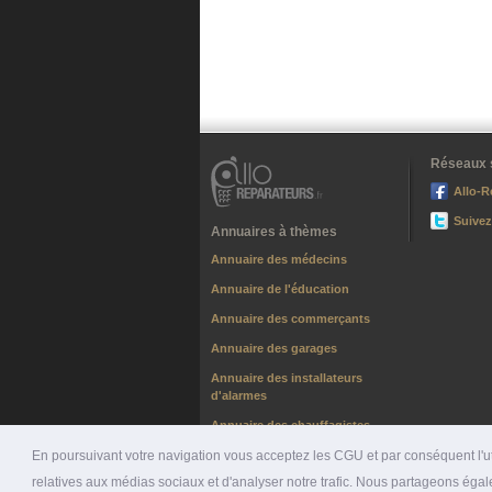
Réseaux 
Allo-R
Suivez
Annuaires à thèmes
Annuaire des médecins
Annuaire de l'éducation
Annuaire des commerçants
Annuaire des garages
Annuaire des installateurs
d'alarmes
Annuaire des chauffagistes
En poursuivant votre navigation vous acceptez les CGU et par conséquent l'uti
relatives aux médias sociaux et d'analyser notre trafic. Nous partageons égale