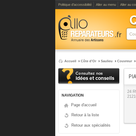
Politique d'accessibilité
Aller au menu
Aller au c
Accueil
Côte d'Or
Saulieu
Couvreur
PI
24 
NAVIGATION
2121
Page d'accueil
Retour à la liste
Retour aux spécialités