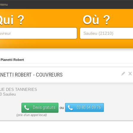
ontenu
Pianetti Robert
ANETTI ROBERT - COUVREURS
RUE DES TANNERIES
0 Saulieu
Devis gratuits
03 80 64 09 76
ou