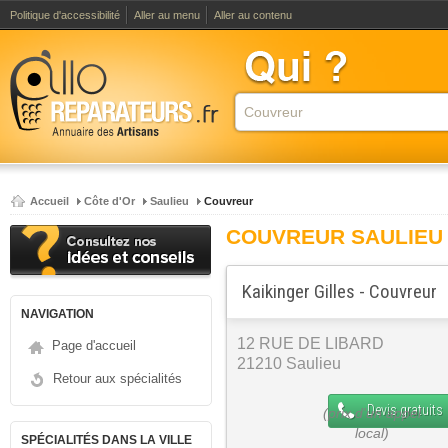
Politique d'accessibilité
Aller au menu
Aller au contenu
Accueil
Côte d'Or
Saulieu
Couvreur
COUVREUR SAULIEU
Kaikinger Gilles - Couvreur
NAVIGATION
12 RUE DE LIBARD
Page d'accueil
21210 Saulieu
Retour aux spécialités
Devis gratuits
SPÉCIALITÉS DANS LA VILLE