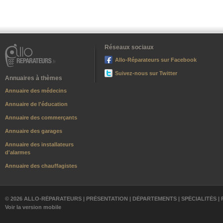
Réseaux sociaux
Allo-Réparateurs sur Facebook
Suivez-nous sur Twitter
Annuaires à thèmes
Annuaire des médecins
Annuaire de l'éducation
Annuaire des commerçants
Annuaire des garages
Annuaire des installateurs
d'alarmes
Annuaire des chauffagistes
© 2026 ALLO-RÉPARATEURS |
PRÉSENTATION
|
DÉPARTEMENTS
|
SPÉCIALITÉS
|
Voir la version mobile