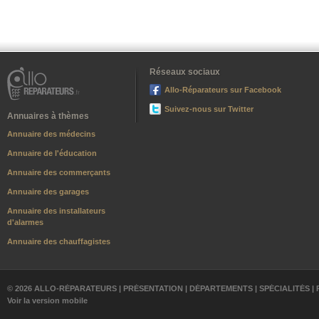
Réseaux sociaux
Allo-Réparateurs sur Facebook
Suivez-nous sur Twitter
Annuaires à thèmes
Annuaire des médecins
Annuaire de l'éducation
Annuaire des commerçants
Annuaire des garages
Annuaire des installateurs
d'alarmes
Annuaire des chauffagistes
© 2026 ALLO-RÉPARATEURS |
PRÉSENTATION
|
DÉPARTEMENTS
|
SPÉCIALITÉS
|
Voir la version mobile