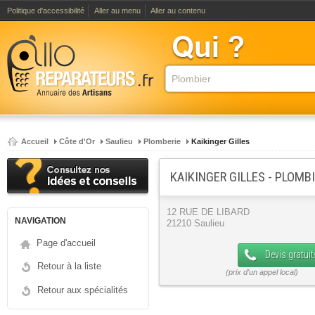
Politique d'accessibilité
Aller au menu
Aller au contenu
Accueil
Côte d'Or
Saulieu
Plomberie
Kaikinger Gilles
KAIKINGER GILLES - PLOMB
12 RUE DE LIBARD
NAVIGATION
21210 Saulieu
Page d'accueil
Devis gratuit
Retour à la liste
Retour aux spécialités