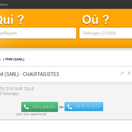
ontenu
e
PHM (SARL)
M (SARL) - CHAUFFAGISTES
E D IS SUR TILLE
0 Selongey
Devis gratuits
03 80 75 52 19
ou