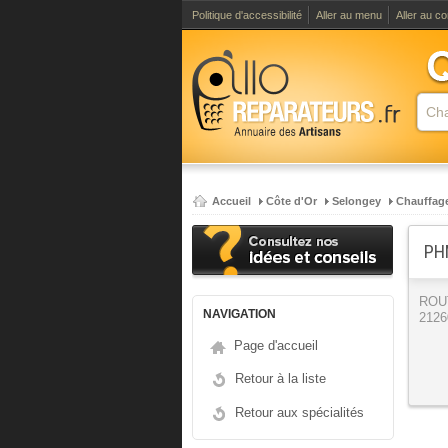
Politique d'accessibilité
Aller au menu
Aller au c
Accueil
Côte d'Or
Selongey
Chauffag
PH
ROUT
NAVIGATION
2126
Page d'accueil
Retour à la liste
Retour aux spécialités