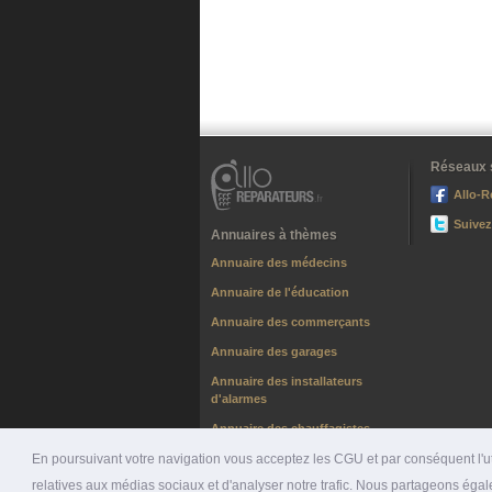
Réseaux 
Allo-R
Suivez
Annuaires à thèmes
Annuaire des médecins
Annuaire de l'éducation
Annuaire des commerçants
Annuaire des garages
Annuaire des installateurs
d'alarmes
Annuaire des chauffagistes
En poursuivant votre navigation vous acceptez les CGU et par conséquent l'uti
relatives aux médias sociaux et d'analyser notre trafic. Nous partageons égale