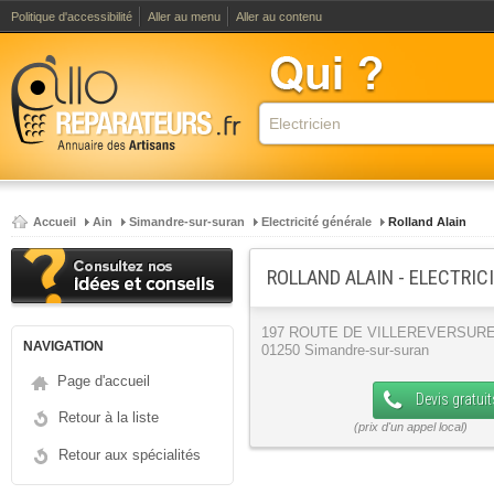
Politique d'accessibilité
Aller au menu
Aller au contenu
Accueil
Ain
Simandre-sur-suran
Electricité générale
Rolland Alain
ROLLAND ALAIN - ELECTRIC
197 ROUTE DE VILLEREVERSUR
NAVIGATION
01250 Simandre-sur-suran
Page d'accueil
Devis gratuit
Retour à la liste
Retour aux spécialités