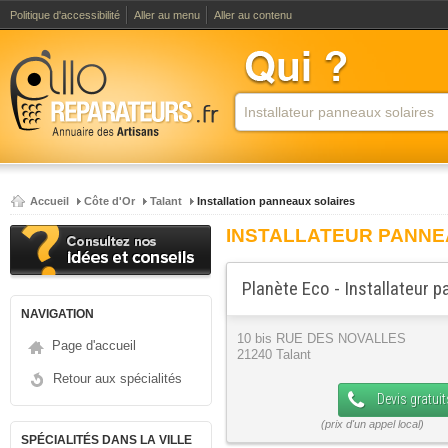
Politique d'accessibilité
Aller au menu
Aller au contenu
Accueil
Côte d'Or
Talant
Installation panneaux solaires
INSTALLATEUR PANNE
Planète Eco - Installateur 
NAVIGATION
10 bis RUE DES NOVALLES
Page d'accueil
21240 Talant
Retour aux spécialités
Devis gratuit
SPÉCIALITÉS DANS LA VILLE