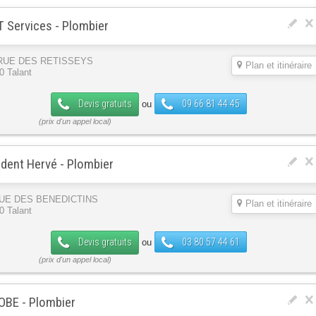
 Services - Plombier
 RUE DES RETISSEYS
Plan et itinéraire
0 Talant
Devis gratuits
09 66 81 44 45
ou
dent Hervé - Plombier
RUE DES BENEDICTINS
Plan et itinéraire
0 Talant
Devis gratuits
03 80 57 44 61
ou
OBE - Plombier