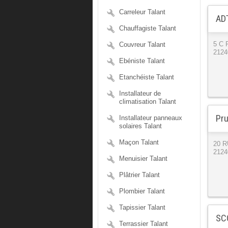
Carreleur Talant
ADT
Chauffagiste Talant
Couvreur Talant
5 C
2124
Ebéniste Talant
Etanchéiste Talant
Installateur de
climatisation Talant
Pru
Installateur panneaux
solaires Talant
Maçon Talant
20 
2124
Menuisier Talant
Plâtrier Talant
Plombier Talant
Tapissier Talant
SC
Terrassier Talant