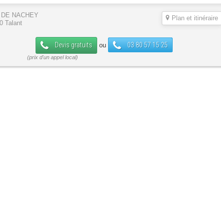
 DE NACHEY
Plan et itinéraire
0 Talant
Devis gratuits
03 80 57 15 25
ou