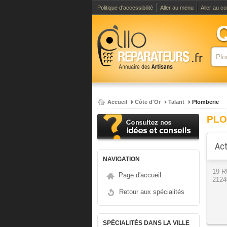
Politique d'accessibilité
Aller au menu
Aller au c
Accueil
Côte d'Or
Talant
Plomberie
PLO
Act
NAVIGATION
19 
Page d'accueil
2124
Retour aux spécialités
SPÉCIALITÉS DANS LA VILLE