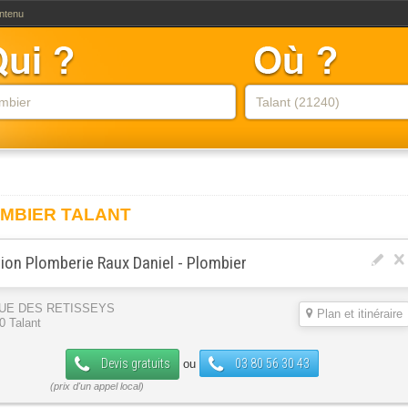
ontenu
MBIER TALANT
ion Plomberie Raux Daniel - Plombier
RUE DES RETISSEYS
Plan et itinéraire
0 Talant
Devis gratuits
03 80 56 30 43
ou