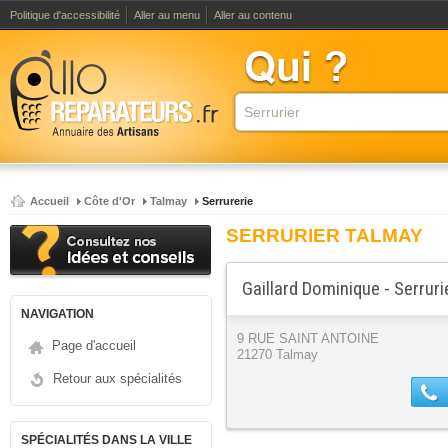
Politique d'accessibilité
Aller au menu
Aller au contenu
Accueil
Côte d'Or
Talmay
Serrurerie
SERRURIER TALMAY
Gaillard Dominique - Serruri
NAVIGATION
9 RUE SAINT ANTOINE
Page d'accueil
21270 Talmay
Retour aux spécialités
SPÉCIALITÉS DANS LA VILLE